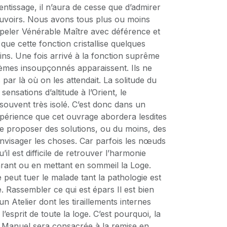
ntissage, il n’aura de cesse que d’admirer
ouvoirs. Nous avons tous plus ou moins
ppeler Vénérable Maître avec déférence et
l que cette fonction cristallise quelques
ns. Une fois arrivé à la fonction suprême
lèmes insoupçonnés apparaissent. Ils ne
par là où on les attendait. La solitude du
sensations d’altitude à l’Orient, le
souvent très isolé. C’est donc dans un
xpérience que cet ouvrage abordera lesdites
e proposer des solutions, ou du moins, des
envisager les choses. Car parfois les nœuds
’il est difficile de retrouver l’harmonie
rant ou en mettant en sommeil la Loge.
peut tuer le malade tant la pathologie est
Rassembler ce qui est épars Il est bien
un Atelier dont les tiraillements internes
 l’esprit de toute la loge. C’est pourquoi, la
e Manuel sera consacrée à la remise en