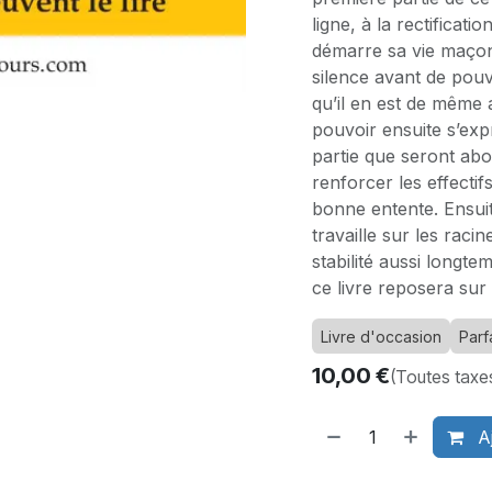
ligne, à la rectificati
démarre sa vie maçonn
silence avant de pouv
qu’il en est de même a
pouvoir ensuite s’ex
partie que seront ab
renforcer les effectif
bonne entente. Ensuite
travaille sur les racin
stabilité aussi longt
ce livre reposera sur 
Livre d'occasion
Parfa
10,00
€
(Toutes taxe
Aj