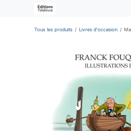
Se rendre au contenu
Page d'accueil
Boutique
C
Tous les produits
Livres d'occasion
Man