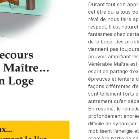
Durant tout son appre
cet être qui a tous p
rêvé de nous faire a
respect. Il est nature
fantasmes chez certai
de la Loge, des prob
viennent pas toujours 
pouvoir amplifiant les 
Vénérable Maître est 
esprit de partage d’e
épreuves et tentera d
façons différentes d’
sont tellement forts qu
autrement qu’en sépa
En résumé, le remède 
profondément ancrée. 
difficile de dynamiser 
mobilisent l’énergie et
première partie de c