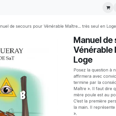
ontactez-nous
uel de secours pour Vénérable Maître... très seul en Loge
Manuel de 
Vénérable M
Loge
Posez la question à n’
affirmera avec convic
termine par la consé
Maître ». Il faut dire 
mère poule est au po
C’est la première pers
la main. Il représente
».