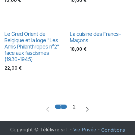
10,00
€
10,00
€
Le Gred Orient de
La cuisine des Francs-
Belgique et la loge "Les
Maçons
Amis Philanthropes n°2"
18,00
€
face aux fascismes
(1930-1945)
22,00
€
1
2
Copyright © Télélivre srl -
Vie Privée
-
Conditions