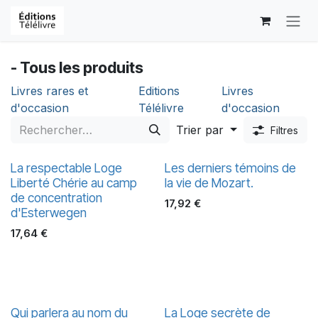
Se rendre au contenu
- Tous les produits
Livres rares et
Editions
Livres
d'occasion
Télélivre
d'occasion
Trier par
Filtres
La respectable Loge
Les derniers témoins de
Liberté Chérie au camp
la vie de Mozart.
de concentration
17,92
€
d'Esterwegen
17,64
€
Qui parlera au nom du
La Loge secrète de