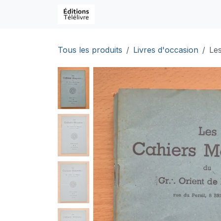
Se rendre au contenu
Page d'accueil
Boutique
C
Tous les produits
Livres d'occasion
Les