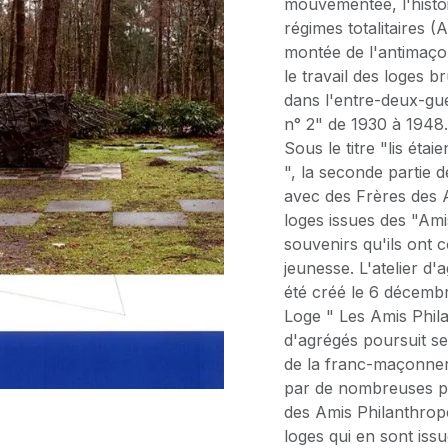
mouvementée, l'histo
régimes totalitaires (A
montée de l'antimaço
le travail des loges 
dans l'entre-deux-gue
n° 2" de 1930 à 1948
Sous le titre "lis éta
", la seconde partie d
avec des Frères des 
loges issues des "Ami
souvenirs qu'ils ont 
jeunesse. L'atelier d
été créé le 6 décemb
Loge " Les Amis Phila
d'agrégés poursuit se
de la franc-maçonneri
par de nombreuses pub
des Amis Philanthrop
loges qui en sont iss