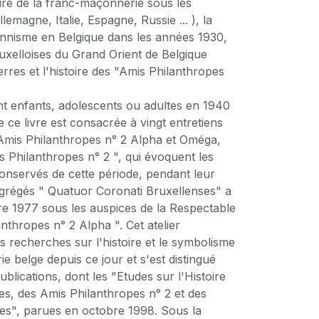
ire de la franc-maçonnerie sous les
llemagne, Italie, Espagne, Russie ... ), la
nnisme en Belgique dans les années 1930,
bruxelloises du Grand Orient de Belgique
rres et l'histoire des "Amis Philanthropes
.
ient enfants, adolescents ou adultes en 1940
e ce livre est consacrée à vingt entretiens
Amis Philanthropes n° 2 Alpha et Oméga,
s Philanthropes n° 2 ", qui évoquent les
conservés de cette période, pendant leur
'agrégés " Quatuor Coronati Bruxellenses" a
re 1977 sous les auspices de la Respectable
nthropes n° 2 Alpha ". Cet atelier
s recherches sur l'histoire et le symbolisme
e belge depuis ce jour et s'est distingué
lications, dont les "Etudes sur l'Histoire
es, des Amis Philanthropes n° 2 et des
ues", parues en octobre 1998. Sous la