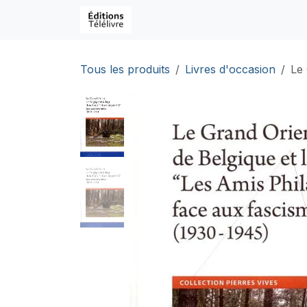
Se rendre au contenu
Page d'accueil
Boutique
C
Tous les produits
Livres d'occasion
Le 