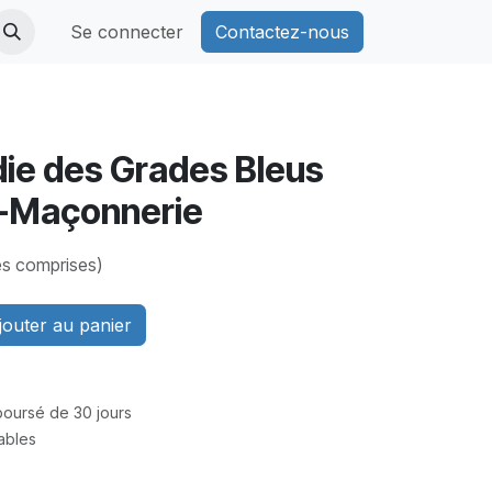
Se connecter
Contactez-nous
ie des Grades Bleus
c-Maçonnerie
es comprises)
outer au panier
mboursé de 30 jours
rables