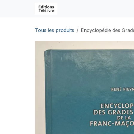
Se rendre au contenu
Page d'accueil
Boutique
C
Tous les produits
Encyclopédie des Grad